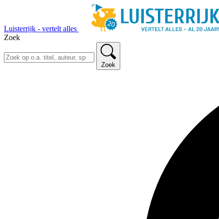
Luisterrijk - vertelt alles
Zoek
Zoek