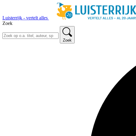
Luisterrijk - vertelt alles
Zoek
Zoek