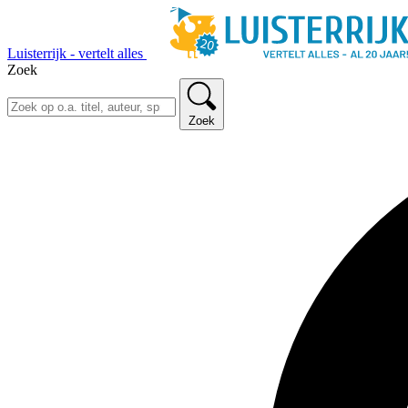
Luisterrijk - vertelt alles
Zoek
Zoek