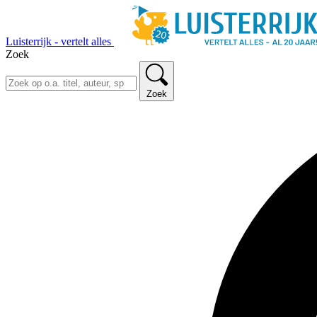
Luisterrijk - vertelt alles
Zoek
Zoek