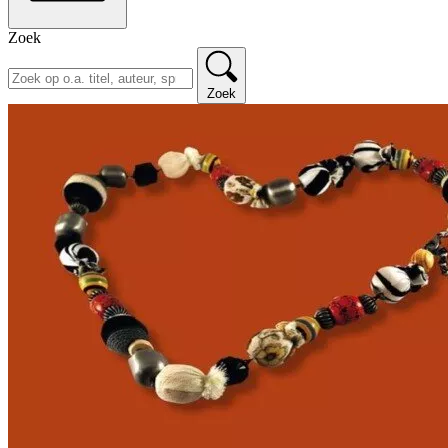
Zoek
Zoek