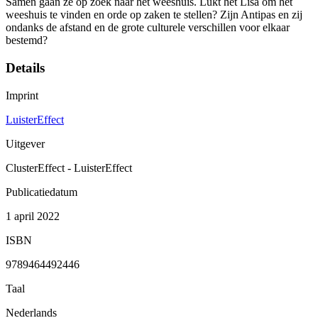
Samen gaan ze op zoek naar het weeshuis. Lukt het Lisa om het
weeshuis te vinden en orde op zaken te stellen? Zijn Antipas en zij
ondanks de afstand en de grote culturele verschillen voor elkaar
bestemd?
Details
Imprint
LuisterEffect
Uitgever
ClusterEffect - LuisterEffect
Publicatiedatum
1 april 2022
ISBN
9789464492446
Taal
Nederlands