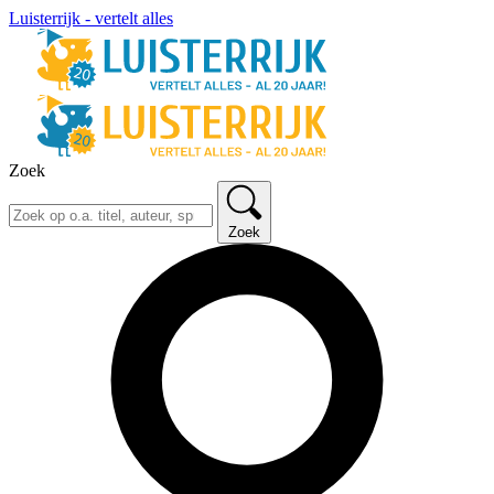
Luisterrijk - vertelt alles
Zoek
Zoek