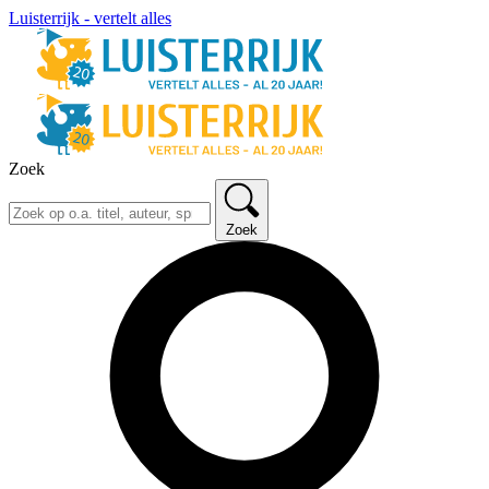
Luisterrijk - vertelt alles
Zoek
Zoek