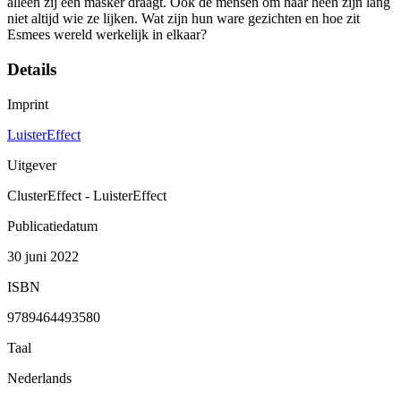
alleen zij een masker draagt. Ook de mensen om haar heen zijn lang
niet altijd wie ze lijken. Wat zijn hun ware gezichten en hoe zit
Esmees wereld werkelijk in elkaar?
Details
Imprint
LuisterEffect
Uitgever
ClusterEffect - LuisterEffect
Publicatiedatum
30 juni 2022
ISBN
9789464493580
Taal
Nederlands