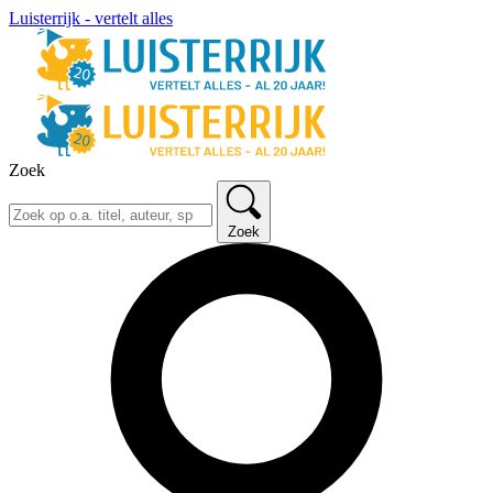
Luisterrijk - vertelt alles
Zoek
Zoek