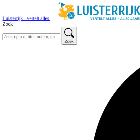
Luisterrijk - vertelt alles
Zoek
Zoek