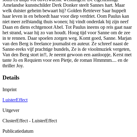
Amelandse kunstschilder Derk Donker steelt Sannes hart. Maar
welk duister geheim bewaart hij? Golden Retriever Saar huppelt
haar leven in en behoedt haar voor diep verdriet. Oom Paulus kan
niet meer zelfstandig thuis wonen; hij vindt onderdak bij zijn neef
Daan en diens echtgenoot Abel. Tot Paulus ineens op reis gaat naar
het strand, waar hij zo van houdt. Hoog tijd voor Sanne om de zee
in te rennen. Daar spoelen zorgen weg. Komt goed, Sanne. Marjan
van den Berg is freelance journalist en auteur. Ze schreef naast de
Sanne-reeks vijf prachtige bundels, Ze is de vioolmuziek vergeten,
Van den Berg stort in!!, Je neemt gewoon een aanloopje, Kerst met
tante Jo en Requiem voor een Pietje, de roman Hmmmm.... en de
thriller Joy.
Details
Imprint
LuisterEffect
Uitgever
ClusterEffect - LuisterEffect
Publicatiedatum