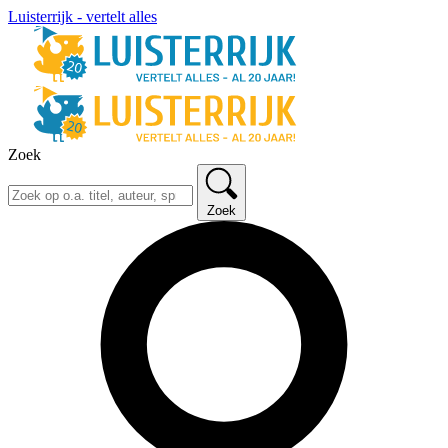
Luisterrijk - vertelt alles
Zoek
Zoek