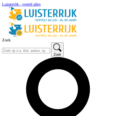
Luisterrijk - vertelt alles
Zoek
Zoek