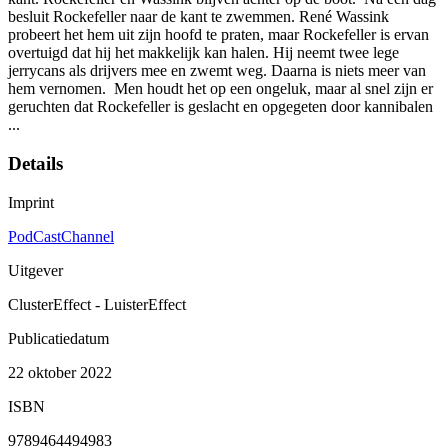
besluit Rockefeller naar de kant te zwemmen. René Wassink
probeert het hem uit zijn hoofd te praten, maar Rockefeller is ervan
overtuigd dat hij het makkelijk kan halen. Hij neemt twee lege
jerrycans als drijvers mee en zwemt weg. Daarna is niets meer van
hem vernomen. ⁠ Men houdt het op een ongeluk, maar al snel zijn er
geruchten dat Rockefeller is geslacht en opgegeten door kannibalen
...⁠
Details
Imprint
PodCastChannel
Uitgever
ClusterEffect - LuisterEffect
Publicatiedatum
22 oktober 2022
ISBN
9789464494983