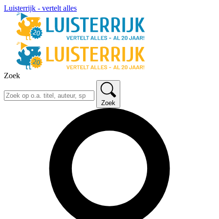
Luisterrijk - vertelt alles
Zoek
Zoek