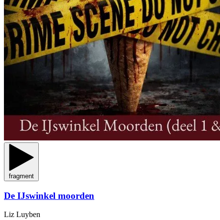
fragment
De IJswinkel moorden
Liz Luyben