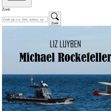
Zoek
Zoek