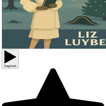
fragment