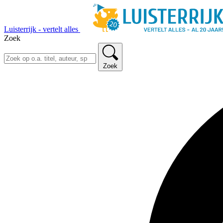
Luisterrijk - vertelt alles
Zoek
Zoek