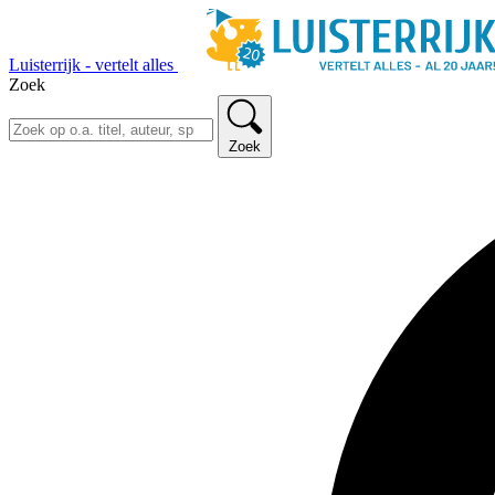
Luisterrijk - vertelt alles
Zoek
Zoek