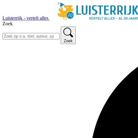
Luisterrijk - vertelt alles
Zoek
Zoek