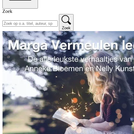
Zoek
Zoek