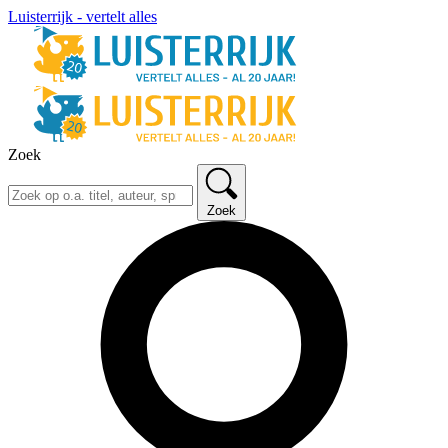
Luisterrijk - vertelt alles
Zoek
Zoek