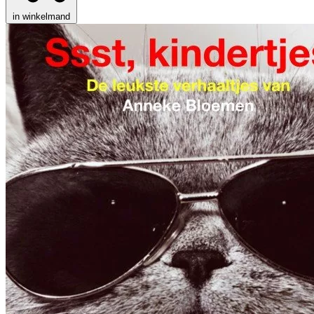
in winkelmand