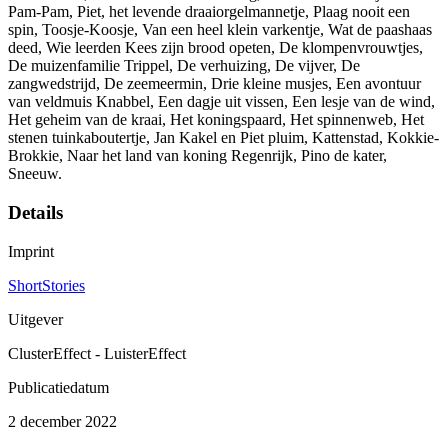
Pam-Pam, Piet, het levende draaiorgelmannetje, Plaag nooit een
spin, Toosje-Koosje, Van een heel klein varkentje, Wat de paashaas
deed, Wie leerden Kees zijn brood opeten, De klompenvrouwtjes,
De muizenfamilie Trippel, De verhuizing, De vijver, De
zangwedstrijd, De zeemeermin, Drie kleine musjes, Een avontuur
van veldmuis Knabbel, Een dagje uit vissen, Een lesje van de wind,
Het geheim van de kraai, Het koningspaard, Het spinnenweb, Het
stenen tuinkaboutertje, Jan Kakel en Piet pluim, Kattenstad, Kokkie-
Brokkie, Naar het land van koning Regenrijk, Pino de kater,
Sneeuw.
Details
Imprint
ShortStories
Uitgever
ClusterEffect - LuisterEffect
Publicatiedatum
2 december 2022