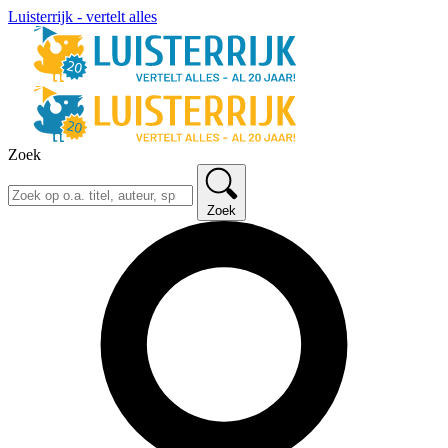
Luisterrijk - vertelt alles
Zoek
Zoek