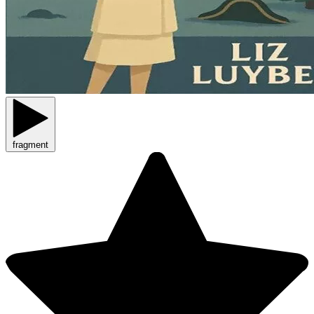
fragment