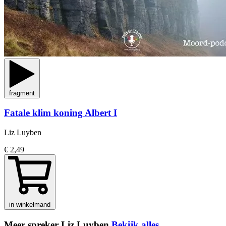
fragment
Fatale klim koning Albert I
Liz Luyben
€ 2,49
in winkelmand
Meer spreker Liz Luyben
Bekijk alles