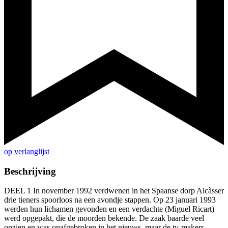
op verlanglijst
Beschrijving
DEEL 1 In november 1992 verdwenen in het Spaanse dorp Alcàsser
drie tieners spoorloos na een avondje stappen. Op 23 januari 1993
werden hun lichamen gevonden en een verdachte (Miguel Ricart)
werd opgepakt, die de moorden bekende. De zaak baarde veel
opzien en was onafgebroken in het nieuws, maar de tv-makers