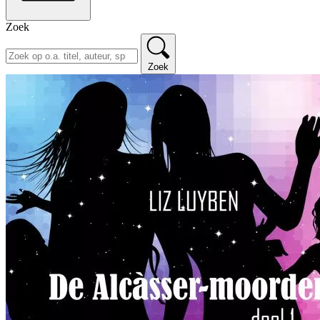
Zoek
Zoek