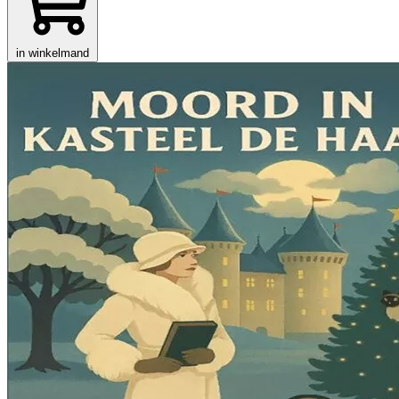
in winkelmand