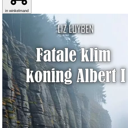
in winkelmand