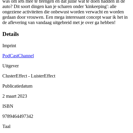
was om iets mee te brengen en dat jullie wat te doen hadden in de
auto? Dit soort dingen kan je scharen onder 'kinkeeping': alle
ongeziene activiteiten die onbewust worden verwacht en worden
gedaan door vrouwen. Een mega interessant concept waar ik het in
de aflevering van vandaag uitgebreid met je over ga hebben!
Details
Imprint
PodCastChannel
Uitgever
ClusterEffect - LuisterEffect
Publicatiedatum
2 maart 2023
ISBN
9789464497342
Taal