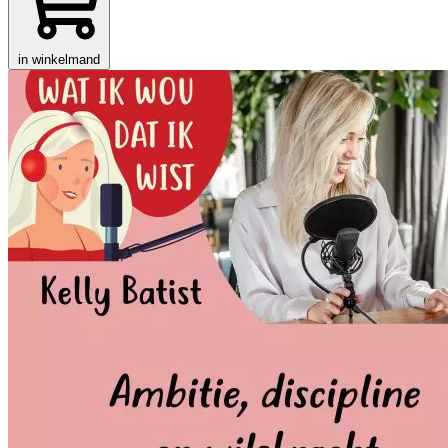
in winkelmand