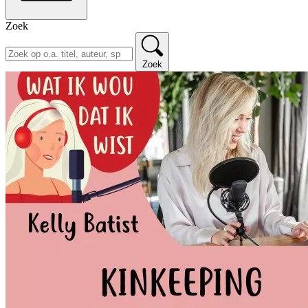
Zoek
Zoek