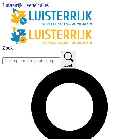
Luisterrijk - vertelt alles
Zoek
Zoek