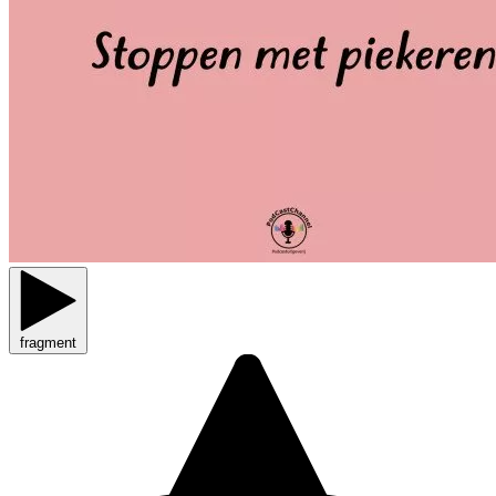
fragment