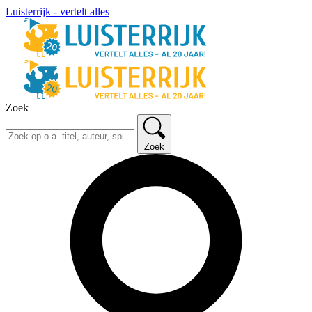
Luisterrijk - vertelt alles
Zoek
Zoek