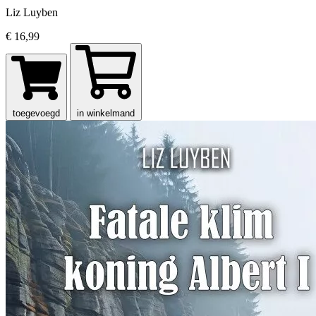
Liz Luyben
€ 16,99
toegevoegd
in winkelmand