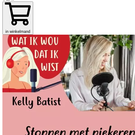
in winkelmand