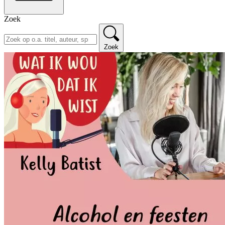
Zoek
Zoek