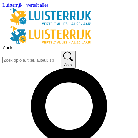
Luisterrijk - vertelt alles
Zoek
Zoek