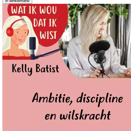
in winkelmand