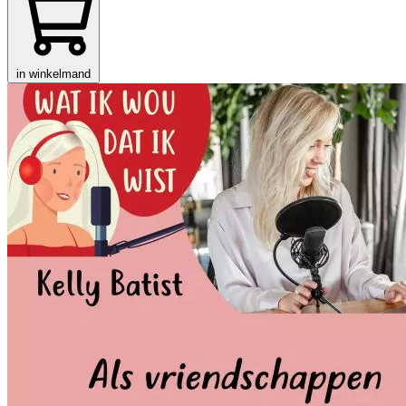
in winkelmand