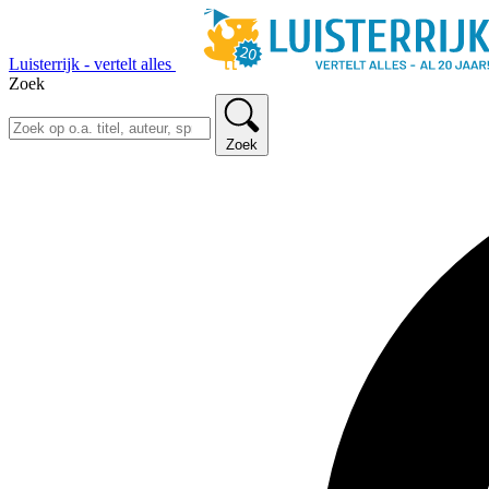
Luisterrijk - vertelt alles
Zoek
Zoek