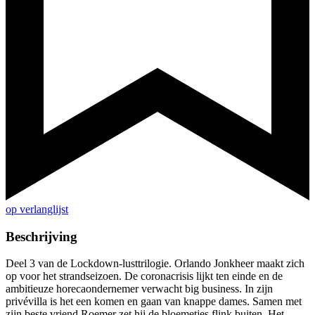
op verlanglijst
Beschrijving
Deel 3 van de Lockdown-lusttrilogie. Orlando Jonkheer maakt zich
op voor het strandseizoen. De coronacrisis lijkt ten einde en de
ambitieuze horecaondernemer verwacht big business. In zijn
privévilla is het een komen en gaan van knappe dames. Samen met
zijn beste vriend Roemer zet hij de bloemetjes flink buiten. Het