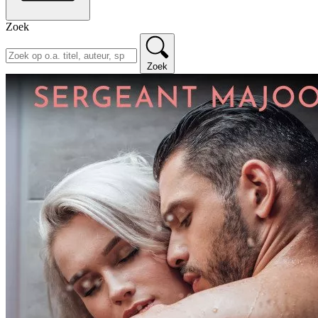
Zoek
Zoek