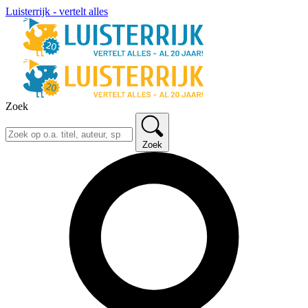
Luisterrijk - vertelt alles
Zoek
Zoek