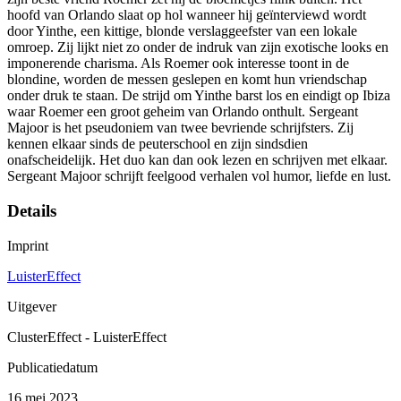
hoofd van Orlando slaat op hol wanneer hij geïnterviewd wordt
door Yinthe, een kittige, blonde verslaggeefster van een lokale
omroep. Zij lijkt niet zo onder de indruk van zijn exotische looks en
imponerende charisma. Als Roemer ook interesse toont in de
blondine, worden de messen geslepen en komt hun vriendschap
onder druk te staan. De strijd om Yinthe barst los en eindigt op Ibiza
waar Roemer een groot geheim van Orlando onthult. Sergeant
Majoor is het pseudoniem van twee bevriende schrijfsters. Zij
kennen elkaar sinds de peuterschool en zijn sindsdien
onafscheidelijk. Het duo kan dan ook lezen en schrijven met elkaar.
Sergeant Majoor schrijft feelgood verhalen vol humor, liefde en lust.
Details
Imprint
LuisterEffect
Uitgever
ClusterEffect - LuisterEffect
Publicatiedatum
16 mei 2023