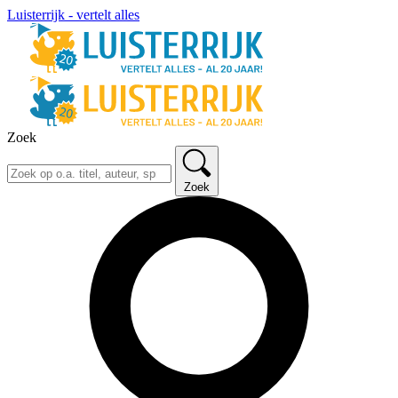
Luisterrijk - vertelt alles
Zoek
Zoek