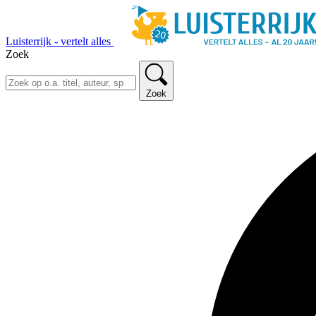
Luisterrijk - vertelt alles
Zoek
Zoek