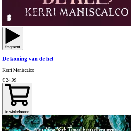
fragment
De koning van de hel
Kerri Maniscalco
€ 24,99
in winkelmand