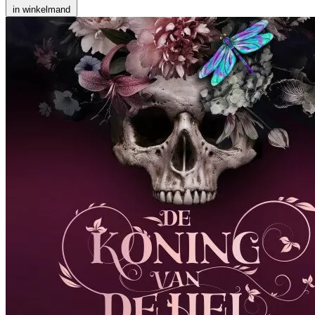
in winkelmand