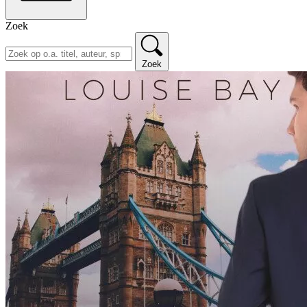
Zoek
Zoek