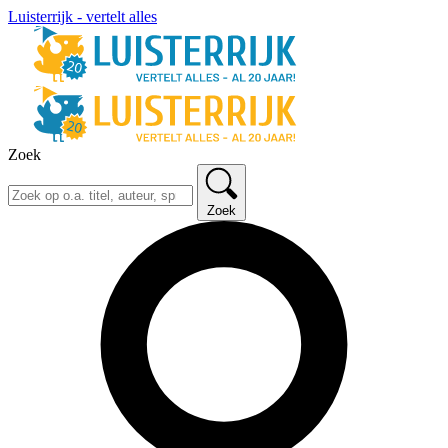
Luisterrijk - vertelt alles
Zoek
Zoek