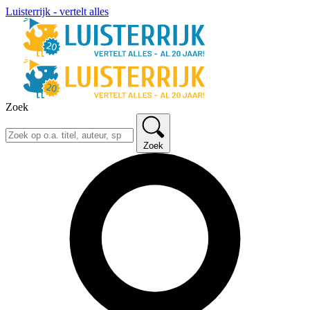
Luisterrijk - vertelt alles
Zoek
Zoek