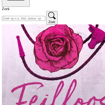
Zoek
Zoek