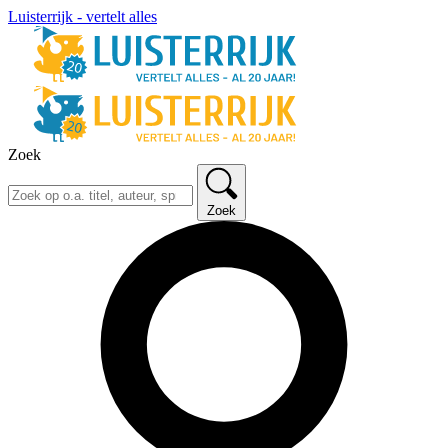
Luisterrijk - vertelt alles
Zoek
Zoek