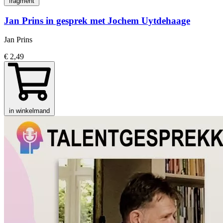
fragment
Jan Prins in gesprek met Jochem Uytdehaage
Jan Prins
€ 2,49
in winkelmand