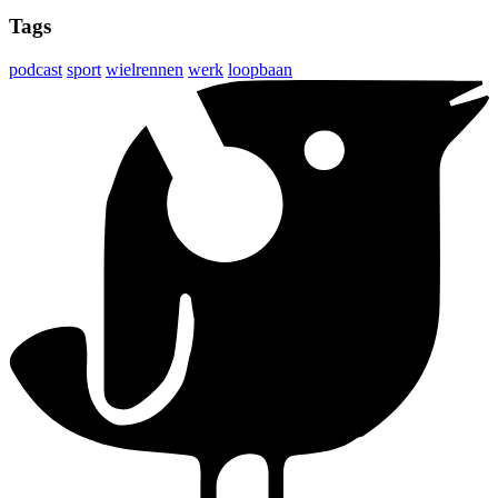
Tags
podcast
sport
wielrennen
werk
loopbaan