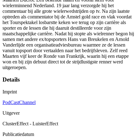
wielerminnend Nederland. 19 jaar lang verzorgde hij het
commentaar bij alle grote wielerwedstrijden op tv. Na zijn laatste
optreden als commentator bij de Amstel gold race en vlak voordat
het Tourspektakel losbarstte keken we terug op zijn carrière als
sporter en de lessen die hij daaruit destilleerde voor zijn
maatschappelijke carrière. Nadat hij stopte als wielrenner begon hij
samen met andere ex/topsporters Hans van Breukelen en Arnold
Vanderlijde een organisatieadviesbureau waarmee ze de lessen
vanuit topsport door vertaalden naar het bedrijfsleven. Zelf reed
Maarten vijf keer de Ronde van Frankrijk, waarin hij een etappe
won en bij zijn debuut direct tot de strijdlustigste renner werd
uitgeroepen.
Details
Imprint
PodCastChannel
Uitgever
ClusterEffect - LuisterEffect
Publicatiedatum