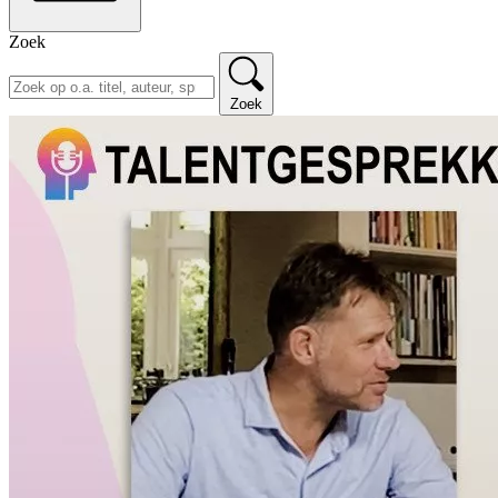
Zoek
Zoek