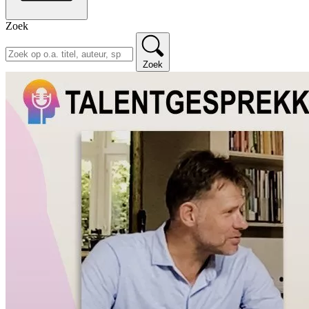
Zoek
Zoek