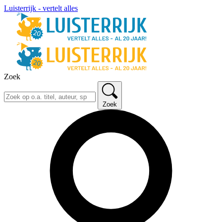
Luisterrijk - vertelt alles
Zoek
Zoek