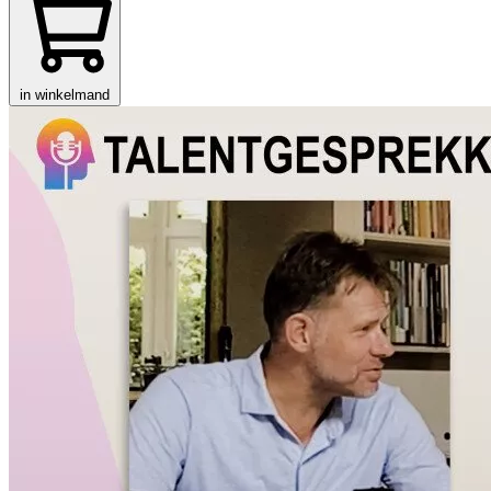
in winkelmand