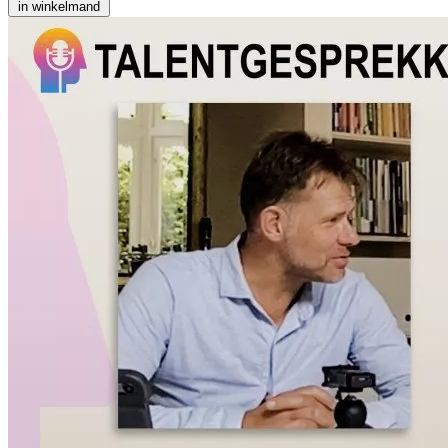
in winkelmand