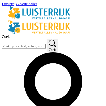
Luisterrijk - vertelt alles
Zoek
Zoek