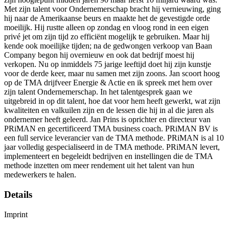
Met zijn talent voor Ondernemerschap bracht hij vernieuwing, ging
hij naar de Amerikaanse beurs en maakte het de gevestigde orde
moeilijk. Hij rustte alleen op zondag en vloog rond in een eigen
privé jet om zijn tijd zo efficiënt mogelijk te gebruiken. Maar hij
kende ook moeilijke tijden; na de gedwongen verkoop van Baan
Company begon hij overnieuw en ook dat bedrijf moest hij
verkopen. Nu op inmiddels 75 jarige leeftijd doet hij zijn kunstje
voor de derde keer, maar nu samen met zijn zoons. Jan scoort hoog
op de TMA drijfveer Energie & Actie en ik spreek met hem over
zijn talent Ondernemerschap. In het talentgesprek gaan we
uitgebreid in op dit talent, hoe dat voor hem heeft gewerkt, wat zijn
kwaliteiten en valkuilen zijn en de lessen die hij in al die jaren als
ondernemer heeft geleerd. Jan Prins is oprichter en directeur van
PRiMAN en gecertificeerd TMA business coach. PRiMAN BV is
een full service leverancier van de TMA methode. PRiMAN is al 10
jaar volledig gespecialiseerd in de TMA methode. PRiMAN levert,
implementeert en begeleidt bedrijven en instellingen die de TMA
methode inzetten om meer rendement uit het talent van hun
medewerkers te halen.
Details
Imprint