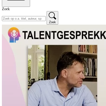
Zoek
Zoek