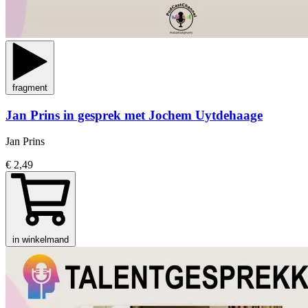
fragment
Jan Prins in gesprek met Jochem Uytdehaage
Jan Prins
€ 2,49
in winkelmand