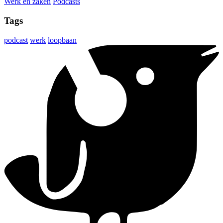
Werk en zaken
Podcasts
Tags
podcast
werk
loopbaan