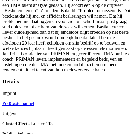
een TMA talent analyse gedaan. Hij scoort een 9 op de drijfveer
"Besluiten nemen". Zijn talent is dat hij "Probleemoplossend is. Dat
betekent dat hij snel en efficiënt beslissingen wil nemen. Dat hij
problemen niet laat liggen en voor zich uit schuift maar juist graag
snel oplost en tot de kern van de zaak wil komen. Bastian creëert
liever duidelijkheid dan dat hij eindeloos blijft broeden op het beste
besluit. In het gesprek wordt duidelijk hoe dat talent hem de
afgelopen 20 jaar heeft geholpen om zijn bedrijf op te bouwen en
welke keuzes hij daarin heeft gemaakt op de essentiële momenten.
Jan Prins is oprichter van PRiMAN en gecertificeerd TMA business
coach. PRiMAN levert, implementeert en begeleid bedrijven en
instellingen die de TMA methode en portal inzetten om meer
rendement uit het talent van hun medewerkers te halen.
Details
Imprint
PodCastChannel
Uitgever
ClusterEffect - LuisterEffect
Publicatiedatum