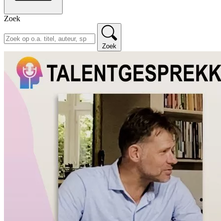
Zoek
Zoek