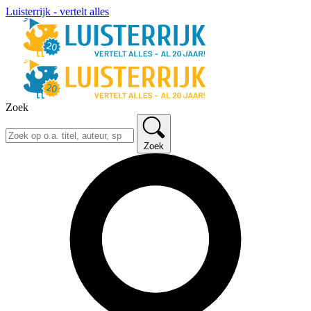
Luisterrijk - vertelt alles
Zoek
Zoek