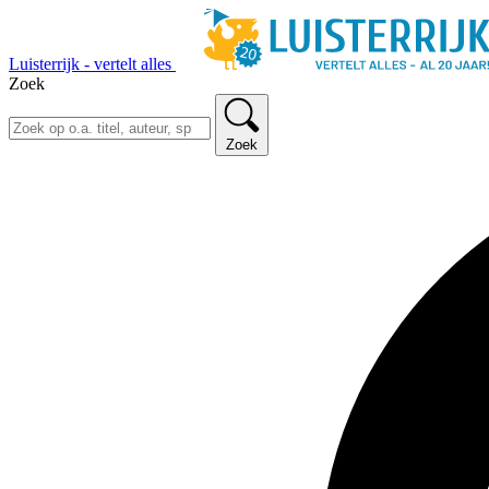
Luisterrijk - vertelt alles
Zoek
Zoek