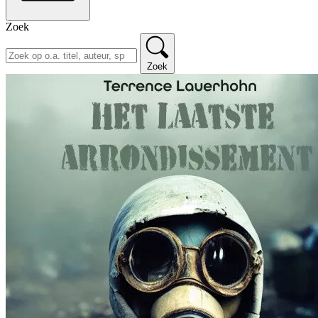
Zoek
Zoek