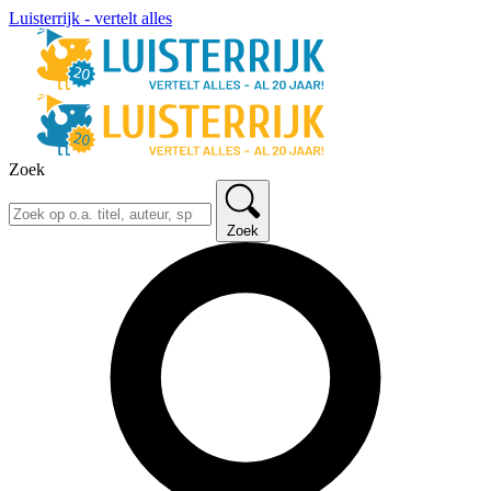
Luisterrijk - vertelt alles
Zoek
Zoek