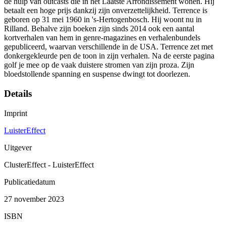
de hulp van outcasts die in het Laatste Arrondissement wonen. Hij
betaalt een hoge prijs dankzij zijn onverzettelijkheid. Terrence is
geboren op 31 mei 1960 in 's-Hertogenbosch. Hij woont nu in
Rilland. Behalve zijn boeken zijn sinds 2014 ook een aantal
kortverhalen van hem in genre-magazines en verhalenbundels
gepubliceerd, waarvan verschillende in de USA. Terrence zet met
donkergekleurde pen de toon in zijn verhalen. Na de eerste pagina
golf je mee op de vaak duistere stromen van zijn proza. Zijn
bloedstollende spanning en suspense dwingt tot doorlezen.
Details
Imprint
LuisterEffect
Uitgever
ClusterEffect - LuisterEffect
Publicatiedatum
27 november 2023
ISBN