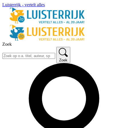
Luisterrijk - vertelt alles
Zoek
Zoek