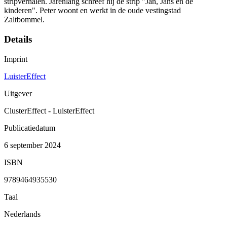
stripverhalen. Jarenlang schreef hij de strip "Jan, Jans en de
kinderen". Peter woont en werkt in de oude vestingstad
Zaltbommel.
Details
Imprint
LuisterEffect
Uitgever
ClusterEffect - LuisterEffect
Publicatiedatum
6 september 2024
ISBN
9789464935530
Taal
Nederlands