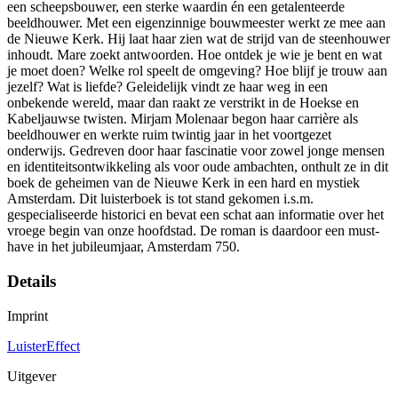
een scheepsbouwer, een sterke waardin én een getalenteerde
beeldhouwer. Met een eigenzinnige bouwmeester werkt ze mee aan
de Nieuwe Kerk. Hij laat haar zien wat de strijd van de steenhouwer
inhoudt. Mare zoekt antwoorden. Hoe ontdek je wie je bent en wat
je moet doen? Welke rol speelt de omgeving? Hoe blijf je trouw aan
jezelf? Wat is liefde? Geleidelijk vindt ze haar weg in een
onbekende wereld, maar dan raakt ze verstrikt in de Hoekse en
Kabeljauwse twisten. Mirjam Molenaar begon haar carrière als
beeldhouwer en werkte ruim twintig jaar in het voortgezet
onderwijs. Gedreven door haar fascinatie voor zowel jonge mensen
en identiteitsontwikkeling als voor oude ambachten, onthult ze in dit
boek de geheimen van de Nieuwe Kerk in een hard en mystiek
Amsterdam. Dit luisterboek is tot stand gekomen i.s.m.
gespecialiseerde historici en bevat een schat aan informatie over het
vroege begin van onze hoofdstad. De roman is daardoor een must-
have in het jubileumjaar, Amsterdam 750.
Details
Imprint
LuisterEffect
Uitgever