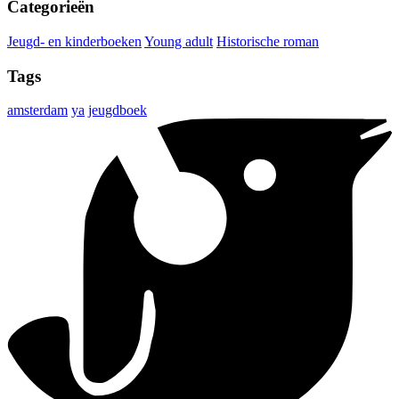
Categorieën
Jeugd- en kinderboeken
Young adult
Historische roman
Tags
amsterdam
ya
jeugdboek