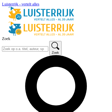
Luisterrijk - vertelt alles
Zoek
Zoek