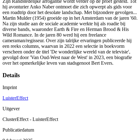
Zijn Randstedelijke arrogantie wordt verder op de proef gesteld. Tot
hij avonturier Anko Naber ontmoet die zich opwerpt als gids voor
een roadtrip door het desolate landschap. Met bijzondere gevolgen...
Martin Mulder (1954) groeide op in het Amsterdam van de jaren '60.
Na zijn studie aan de sociale academie werkte hij als roadie bij
diverse bands, waaronder Earth & Fire en Herman Brood & His
Wild Romance. In de jaren 80 werd hij een freelance
cameraman/regisseur. Over zijn talrijke ervaringen publiceerde hij
een reeks columns, waarvan in 2022 een selectie in boekvorm
verscheen onder de titel 'De wonderlijke wereld van de televisie',
gevolgd door 'Van Oud-West naar de West' in 2023, een biografie
over het opmerkelijke leven van stadsgenoot Bert Evers.
Details
Imprint
LuisterEffect
Uitgever
ClusterEffect - LuisterEffect
Publicatiedatum