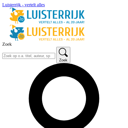
Luisterrijk - vertelt alles
Zoek
Zoek