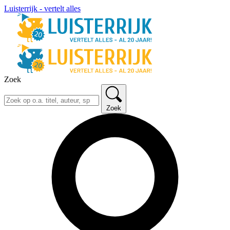
Luisterrijk - vertelt alles
Zoek
Zoek