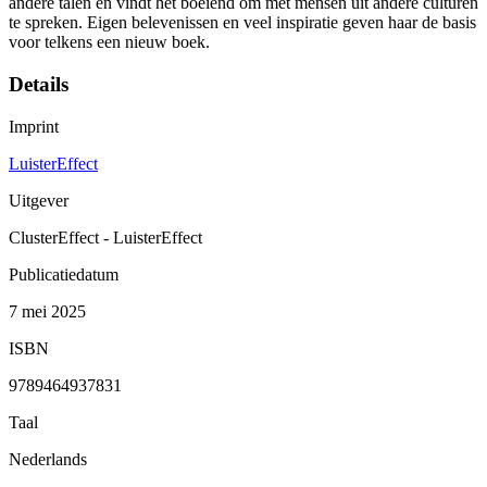
andere talen en vindt het boeiend om met mensen uit andere culturen
te spreken. Eigen belevenissen en veel inspiratie geven haar de basis
voor telkens een nieuw boek.
Details
Imprint
LuisterEffect
Uitgever
ClusterEffect - LuisterEffect
Publicatiedatum
7 mei 2025
ISBN
9789464937831
Taal
Nederlands