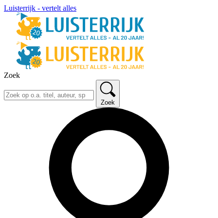
Luisterrijk - vertelt alles
Zoek
Zoek