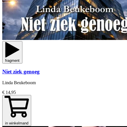
fragment
Niet ziek genoeg
Linda Beukeboom
€ 14,95
in winkelmand