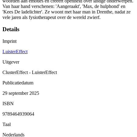
woorden aan emoties en creëert openheid over lastige onderwerpen.
Van haar hand verschenen: 'Aangeraakt', 'Max, de hulphond' en
'Kees De ladelichter'. Ze woont met haar man in Drenthe, nadat ze
vele jaren als fysiotherapeut over de wereld zwierf.
Details
Imprint
LuisterEffect
Uitgever
ClusterEffect - LuisterEffect
Publicatiedatum
29 september 2025
ISBN
9789464939064
Taal
Nederlands