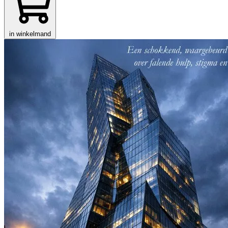
in winkelmand