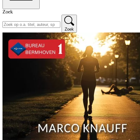
Zoek
Zoek