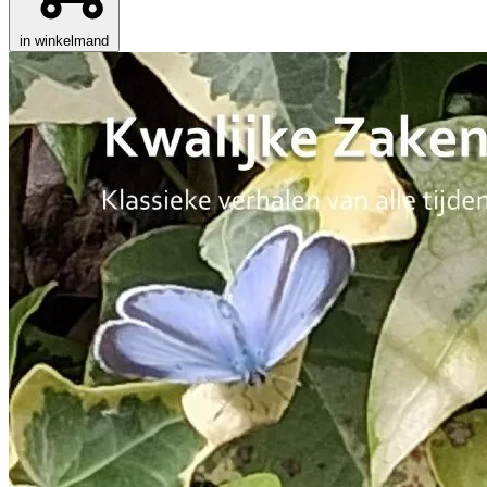
in winkelmand