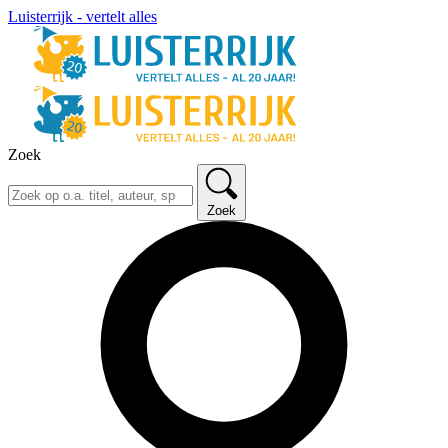
Luisterrijk - vertelt alles
Zoek
Zoek