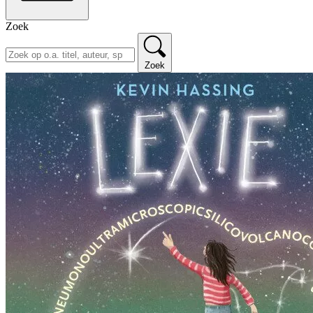
Zoek
Zoek