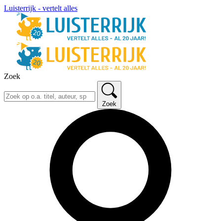
Luisterrijk - vertelt alles
Zoek
Zoek