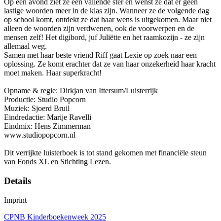
Op een avond ziet ze een vallende ster en wenst ze dat er geen
lastige woorden meer in de klas zijn. Wanneer ze de volgende dag
op school komt, ontdekt ze dat haar wens is uitgekomen. Maar niet
alleen de woorden zijn verdwenen, ook de voorwerpen en de
mensen zelf! Het digibord, juf Juliëtte en het raamkozijn - ze zijn
allemaal weg.
Samen met haar beste vriend Riff gaat Lexie op zoek naar een
oplossing. Ze komt erachter dat ze van haar onzekerheid haar kracht
moet maken. Haar superkracht!
Opname & regie: Dirkjan van Ittersum/Luisterrijk
Productie: Studio Popcorn
Muziek: Sjoerd Bruil
Eindredactie: Marije Ravelli
Eindmix: Hens Zimmerman
www.studiopopcorn.nl
Dit verrijkte luisterboek is tot stand gekomen met financiële steun
van Fonds XL en Stichting Lezen.
Details
Imprint
CPNB Kinderboekenweek 2025