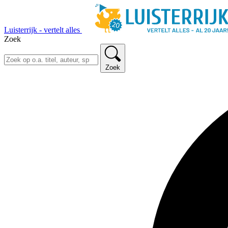
Luisterrijk - vertelt alles
Zoek
Zoek