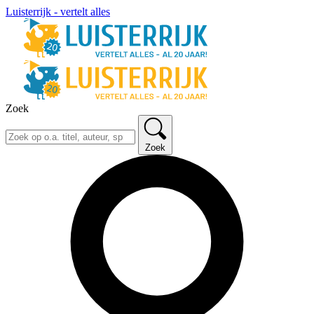
Luisterrijk - vertelt alles
Zoek
Zoek