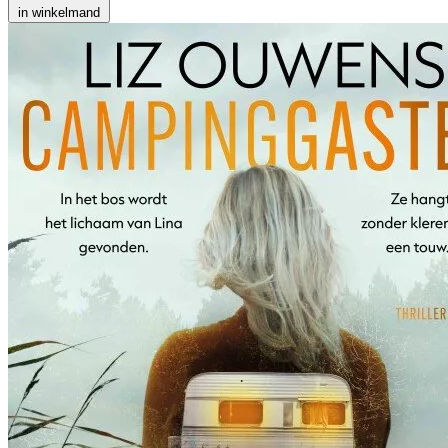
in winkelmand