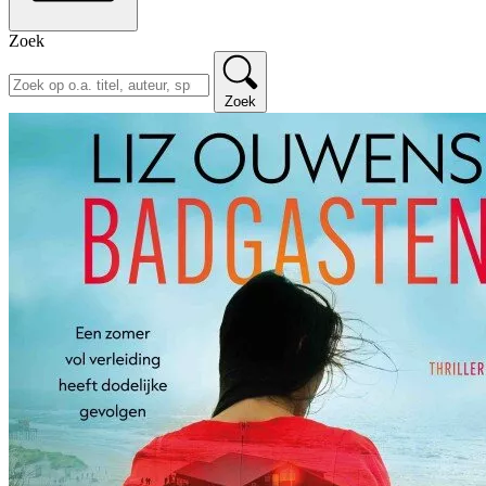
Zoek
Zoek