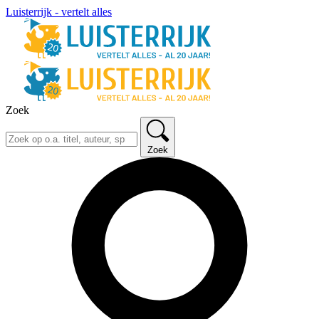
Luisterrijk - vertelt alles
Zoek
Zoek