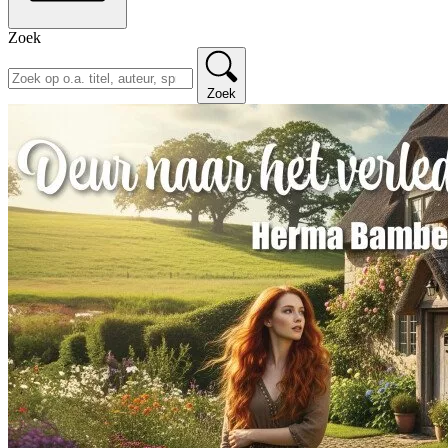
Zoek
Zoek