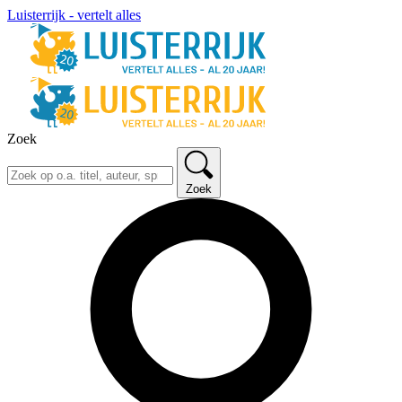
Luisterrijk - vertelt alles
Zoek
Zoek