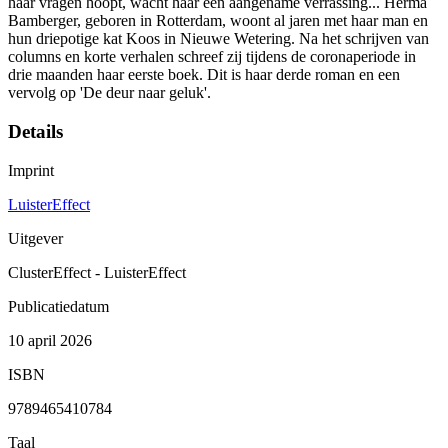
haar vragen hoopt, wacht haar een aangename verrassing... Herma
Bamberger, geboren in Rotterdam, woont al jaren met haar man en
hun driepotige kat Koos in Nieuwe Wetering. Na het schrijven van
columns en korte verhalen schreef zij tijdens de coronaperiode in
drie maanden haar eerste boek. Dit is haar derde roman en een
vervolg op 'De deur naar geluk'.
Details
Imprint
LuisterEffect
Uitgever
ClusterEffect - LuisterEffect
Publicatiedatum
10 april 2026
ISBN
9789465410784
Taal