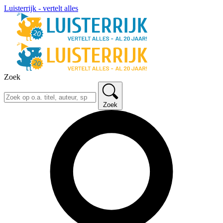
Luisterrijk - vertelt alles
Zoek
Zoek