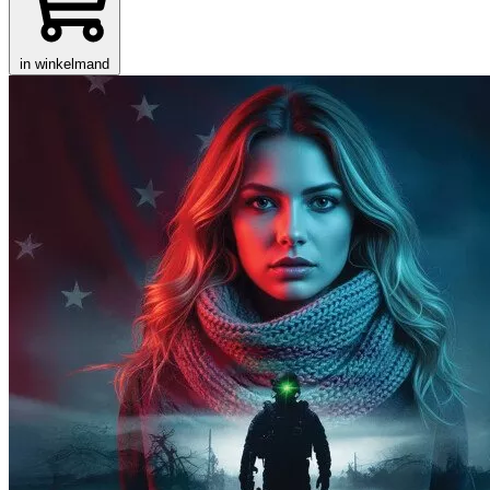
in winkelmand