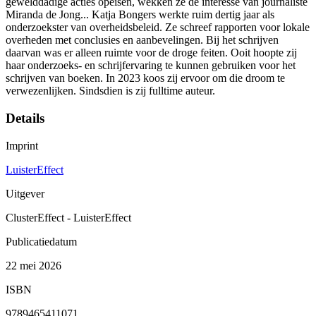
gewelddadige acties opeisen, wekken ze de interesse van journaliste
Miranda de Jong... Katja Bongers werkte ruim dertig jaar als
onderzoekster van overheidsbeleid. Ze schreef rapporten voor lokale
overheden met conclusies en aanbevelingen. Bij het schrijven
daarvan was er alleen ruimte voor de droge feiten. Ooit hoopte zij
haar onderzoeks- en schrijfervaring te kunnen gebruiken voor het
schrijven van boeken. In 2023 koos zij ervoor om die droom te
verwezenlijken. Sindsdien is zij fulltime auteur.
Details
Imprint
LuisterEffect
Uitgever
ClusterEffect - LuisterEffect
Publicatiedatum
22 mei 2026
ISBN
9789465411071