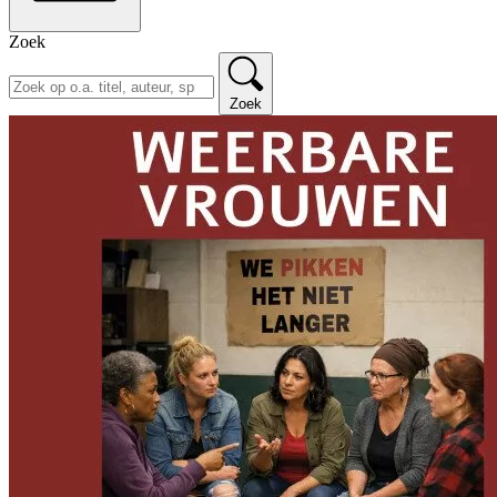
Zoek
Zoek