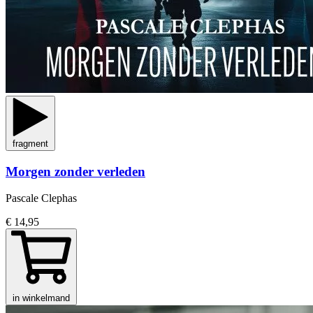
fragment
Morgen zonder verleden
Pascale Clephas
€ 14,95
in winkelmand