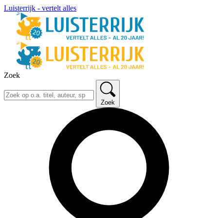
Luisterrijk - vertelt alles
Zoek
Zoek