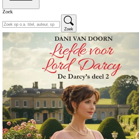
Zoek
Zoek