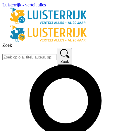
Luisterrijk - vertelt alles
Zoek
Zoek