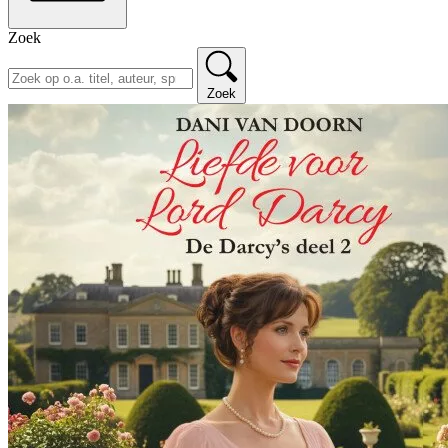
Zoek
Zoek