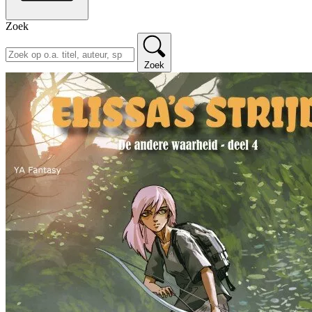
Zoek
Zoek