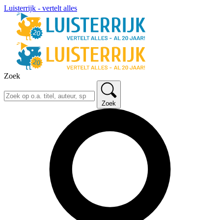
Luisterrijk - vertelt alles
Zoek
Zoek