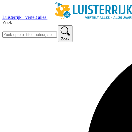
Luisterrijk - vertelt alles
Zoek
Zoek