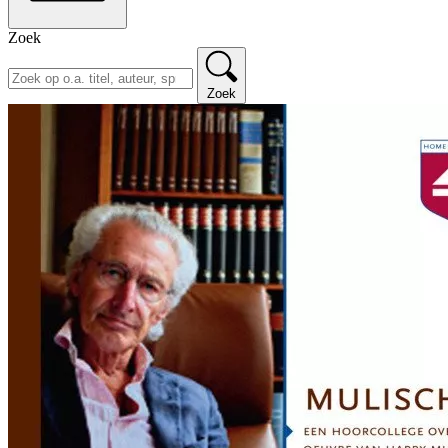
Zoek
Zoek