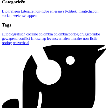
Categorieën
Biografieën
Literaire non-fictie en essays
Politiek, maatschappij,
sociale wetenschappen
Tags
autobiografisch
cocaïne
colombia
colombia:oorlog
drugscorridor
gewapend conflict
landschap
levensverhalen
literaire non-fictie
oorlog
reisverhaal