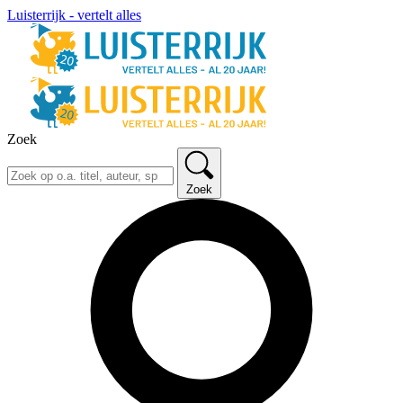
Luisterrijk - vertelt alles
Zoek
Zoek