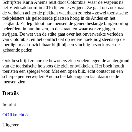
Schrijfster Karin Anema reist door Colombia, waar de wapens na
het Vredesakkoord in 2016 lijken te zwijgen. Ze gaat op zoek naar
de verhalen achter de plekken waarheen ze reist - zowel toeristische
trekpleisters als geïsoleerde plaatsen hoog in de Andes en het
laagland. Zij legt bloot hoe mensen de generatieslange burgeroorlog
beleefden, in hun huizen, in de straat, en waarover ze gingen
zwijgen. De wet van de stilte gaat over het onverwerkte verleden
van Colombia, en het conflict dat op iedere hoek nog steeds op de
loer ligt, maar onzichtbaar blijft bij een vluchtig bezoek over de
gebaande paden.
Ook beschrijft ze hoe de bewoners zich voelen tegen de achtergrond
van de toeristische hotspots die zich ontwikkelen. Het boek houdt
toeristen een spiegel voor. Met een open blik, écht contact en een
scherpe pen verwijdert Anema het laklaagje en laat daarmee de
mensen zien.
Details
Imprint
OORkracht 8
Uitgever