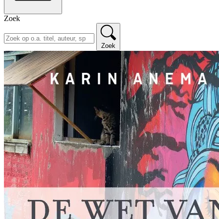
Zoek
Zoek