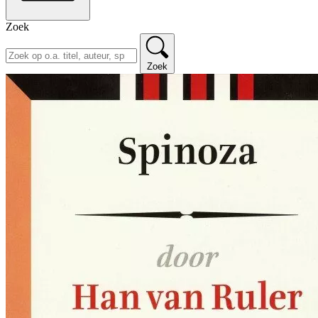
Zoek
Zoek