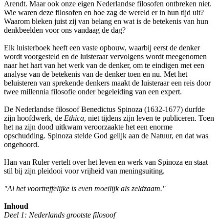
Arendt. Maar ook onze eigen Nederlandse filosofen ontbreken niet.
Wie waren deze filosofen en hoe zag de wereld er in hun tijd uit?
Waarom bleken juist zij van belang en wat is de betekenis van hun
denkbeelden voor ons vandaag de dag?
Elk luisterboek heeft een vaste opbouw, waarbij eerst de denker
wordt voorgesteld en de luisteraar vervolgens wordt meegenomen
naar het hart van het werk van de denker, om te eindigen met een
analyse van de betekenis van de denker toen en nu. Met het
beluisteren van sprekende denkers maakt de luisteraar een reis door
twee millennia filosofie onder begeleiding van een expert.
De Nederlandse filosoof Benedictus Spinoza (1632-1677) durfde
zijn hoofdwerk, de
Ethica
, niet tijdens zijn leven te publiceren. Toen
het na zijn dood uitkwam veroorzaakte het een enorme
opschudding. Spinoza stelde God gelijk aan de Natuur, en dat was
ongehoord.
Han van Ruler vertelt over het leven en werk van Spinoza en staat
stil bij zijn pleidooi voor vrijheid van meningsuiting.
"Al het voortreffelijke is even moeilijk als zeldzaam."
Inhoud
Deel 1: Nederlands grootste filosoof