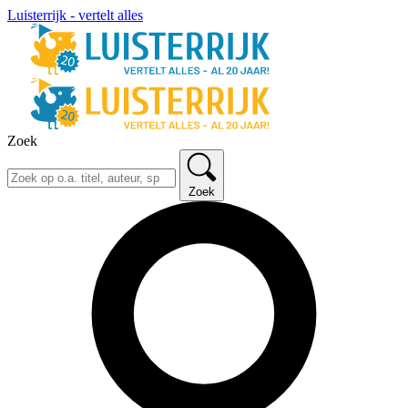
Luisterrijk - vertelt alles
Zoek
Zoek